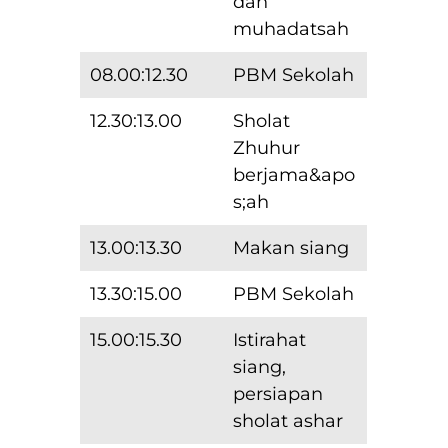
dan
muhadatsah
08.00:12.30
PBM Sekolah
12.30:13.00
Sholat
Zhuhur
berjama&apo
s;ah
13.00:13.30
Makan siang
13.30:15.00
PBM Sekolah
15.00:15.30
Istirahat
siang,
persiapan
sholat ashar