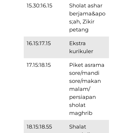
15.30:16.15
Sholat ashar
berjama&apo
s;ah, Zikir
petang
16.15:17.15
Ekstra
kurikuler
17.15:18.15
Piket asrama
sore/mandi
sore/makan
malam/
persiapan
sholat
maghrib
18.15:18.55
Shalat