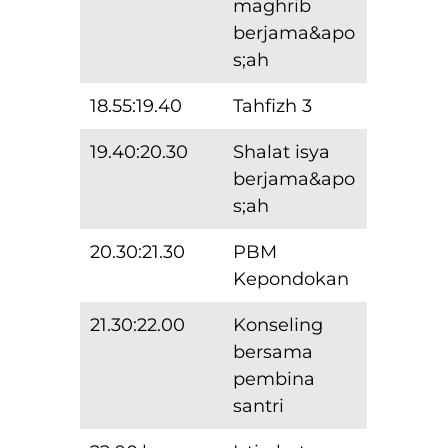
maghrib
berjama&apo
s;ah
18.55:19.40
Tahfizh 3
19.40:20.30
Shalat isya
berjama&apo
s;ah
20.30:21.30
PBM
Kepondokan
21.30:22.00
Konseling
bersama
pembina
santri